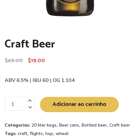
Craft Beer
$
49.00
$
19.00
O
O
preço
preço
original
atual
ABV 6,5% | IBU 60 | OG 1.104
era:
é:
$49.00.
$19.00.
Craft
Adicionar ao carrinho
Beer
quantidade
Categorias:
20 liter kegs
,
Beer cans
,
Bottled beer
,
Craft beer
Tags:
craft
,
flights
,
hop
,
wheat