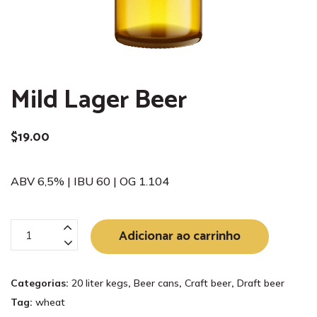
Mild Lager Beer
$
19.00
ABV 6,5% | IBU 60 | OG 1.104
Mild
Adicionar ao carrinho
Lager
Beer
Categorias:
20 liter kegs
,
Beer cans
,
Craft beer
,
Draft beer
quantidade
Tag:
wheat