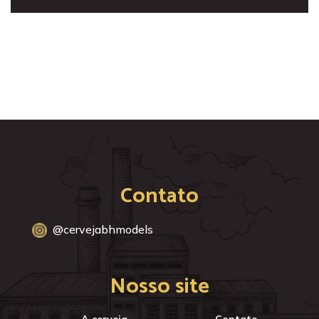
Contato
@cervejabhmodels
Nosso site
A cerveja
Contato