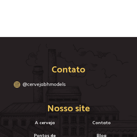
Contato
@cervejabhmodels
Nosso site
A cerveja
Contato
Pontos de
Blog