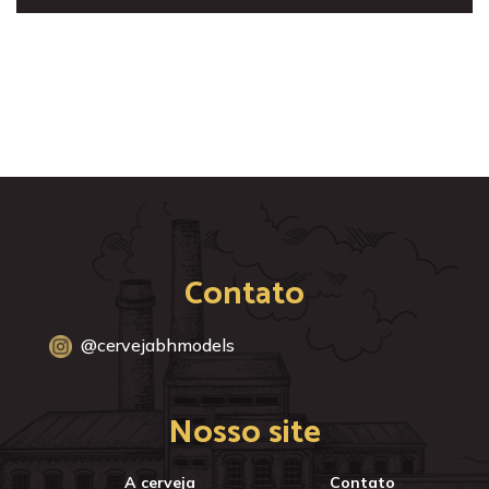
Contato
@cervejabhmodels
Nosso site
A cerveja
Contato