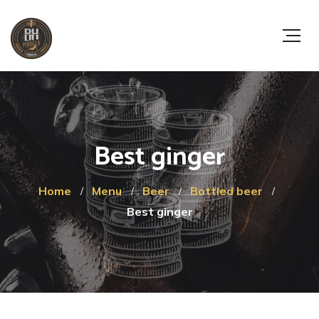
Best ginger
Home
Menu
Beer
Bottled beer
Best ginger