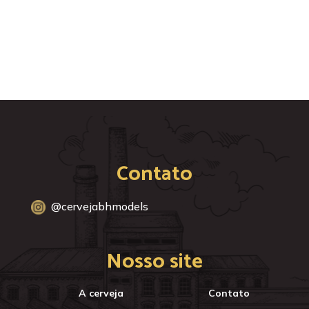
Contato
@cervejabhmodels
Nosso site
A cerveja
Contato